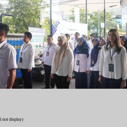
PEN)
rtu Isteri (KARIS)
siplin
l not display)