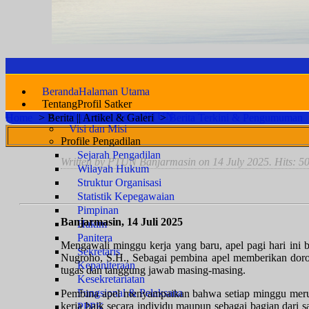
Beranda
Halaman Utama
Tentang
Profil Satker
Pengantar Ketua PTUN
Home
>
Berita || Artikel & Galeri
>
Berita Terkini & Pengumuman
Visi dan Misi
Profile Pengadilan
Sejarah Pengadilan
Written by PTUN Banjarmasin on
14 July 2025
. Hits: 5
Wilayah Hukum
Struktur Organisasi
Statistik Kepegawaian
Pimpinan
Banjarmasin, 14 Juli 2025
Hakim
Panitera
Mengawali minggu kerja yang baru, apel pagi hari ini
Sekretaris
Nugroho, S.H., Sebagai pembina apel memberikan doro
Kepaniteraan
tugas dan tanggung jawab masing-masing.
Kesekretariatan
Fungsional & Pelaksana
Pembina apel menyampaikan bahwa setiap minggu merup
kerja baik secara individu maupun sebagai bagian dari s
PPPK