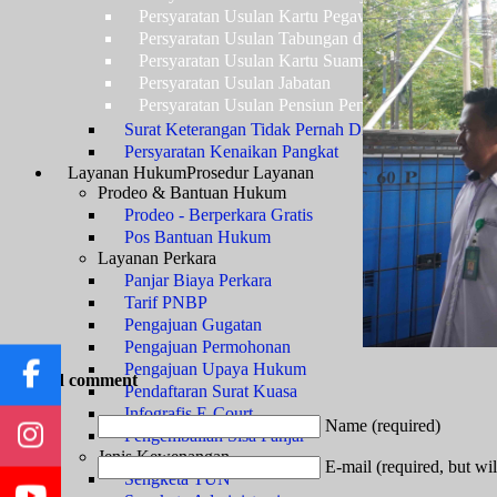
Persyaratan Usulan Kartu Pegawai (KARPEG)
Persyaratan Usulan Tabungan dan Asuransi (TAS
Persyaratan Usulan Kartu Suami (KARSU) atau Ka
Persyaratan Usulan Jabatan
Persyaratan Usulan Pensiun Penuh
Surat Keterangan Tidak Pernah Dijatuhi Hukuman Di
Persyaratan Kenaikan Pangkat
Layanan Hukum
Prosedur Layanan
Prodeo & Bantuan Hukum
Prodeo - Berperkara Gratis
Pos Bantuan Hukum
Layanan Perkara
Panjar Biaya Perkara
Tarif PNBP
Pengajuan Gugatan
Pengajuan Permohonan
Pengajuan Upaya Hukum
Add comment
Pendaftaran Surat Kuasa
Infografis E-Court
Name (required)
Pengembalian Sisa Panjar
Jenis Kewenangan
E-mail (required, but wil
Sengketa TUN