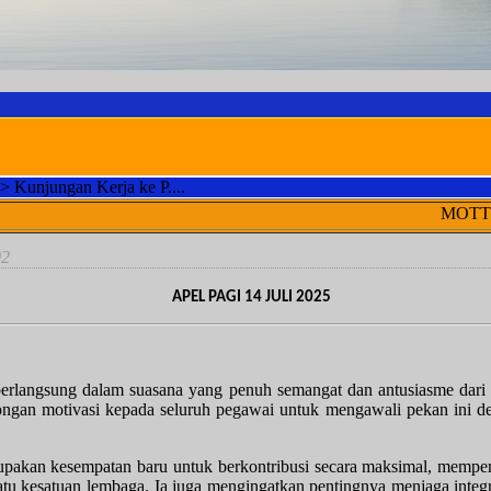
>
Kunjungan Kerja ke P....
MOTTO PTUN Banjarmas
02
APEL PAGI 14 JULI 2025
 berlangsung dalam suasana yang penuh semangat dan antusiasme dari
ngan motivasi kepada seluruh pegawai untuk mengawali pekan ini d
akan kesempatan baru untuk berkontribusi secara maksimal, memper
atu kesatuan lembaga. Ia juga mengingatkan pentingnya menjaga integri