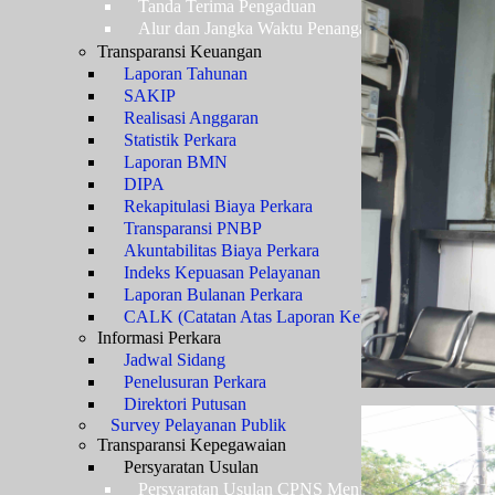
Tanda Terima Pengaduan
Alur dan Jangka Waktu Penanganan Pengaduan
Transparansi Keuangan
Laporan Tahunan
SAKIP
Realisasi Anggaran
Statistik Perkara
Laporan BMN
DIPA
Rekapitulasi Biaya Perkara
Transparansi PNBP
Akuntabilitas Biaya Perkara
Indeks Kepuasan Pelayanan
Laporan Bulanan Perkara
CALK (Catatan Atas Laporan Keuangan)
Informasi Perkara
Jadwal Sidang
Penelusuran Perkara
Direktori Putusan
Survey Pelayanan Publik
Transparansi Kepegawaian
Persyaratan Usulan
Persyaratan Usulan CPNS Menjadi PNS