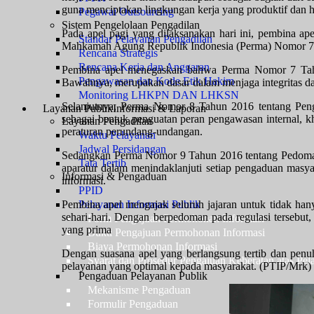
guna menciptakan lingkungan kerja yang produktif dan 
Pegawai Outsourcing
Sistem Pengelolaan Pengadilan
Pada apel pagi yang dilaksanakan hari ini, pembina ap
Standar Pelayanan Pengadilan
Mahkamah Agung Republik Indonesia (Perma) Nomor 7,
Rencana Strategis
Rencana Kerja dan Anggaran
Pembina apel menegaskan bahwa Perma Nomor 7 Tah
Pengawasan dan Kode Etik Hakim
Bawahnya, merupakan dasar dalam menjaga integritas dan
Monitoring LHKPN DAN LHKSN
Selanjutnya, Perma Nomor 8 Tahun 2016 tentang Pe
Layanan Publik
Informasi & Laporan
sebagai bentuk penguatan peran pengawasan internal, kh
Layanan Pengadilan
peraturan perundang-undangan.
Waktu Pelayanan
Jadwal Persidangan
Sedangkan Perma Nomor 9 Tahun 2016 tentang Pedoma
Tata Tertib
aparatur dalam menindaklanjuti setiap pengaduan masyar
Informasi & Pengaduan
informasi.
PPID
Pembina apel mengajak seluruh jajaran untuk tidak hany
Pelayanan Informasi Publik
sehari-hari. Dengan berpedoman pada regulasi tersebut
Form Pengajuan Permohonan Informasi
yang prima
Bukti Pengajuan Permohonan Informasi
Biaya Permohonan Informasi
Dengan suasana apel yang berlangsung tertib dan penuh
Syarat dan Prosedur Pengajuan Keberatan atas Pel
pelayanan yang optimal kepada masyarakat. (PTIP/Mrk)
Pengaduan Pelayanan Publik
Mekanisme Pengaduan
Formulir Pengaduan