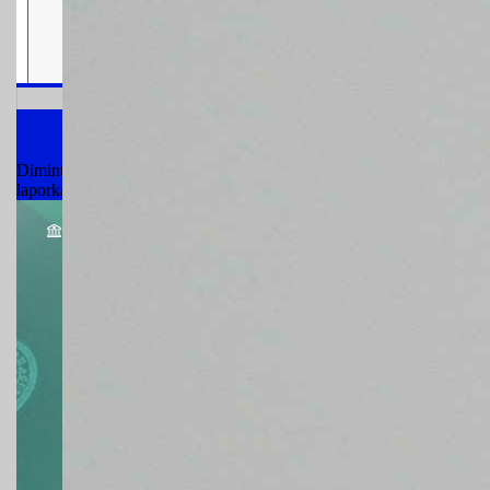
SIWAS (Sistem
Dimintai uang atau barang secara illegal saat berperkara di Pengadi
laporkan!!