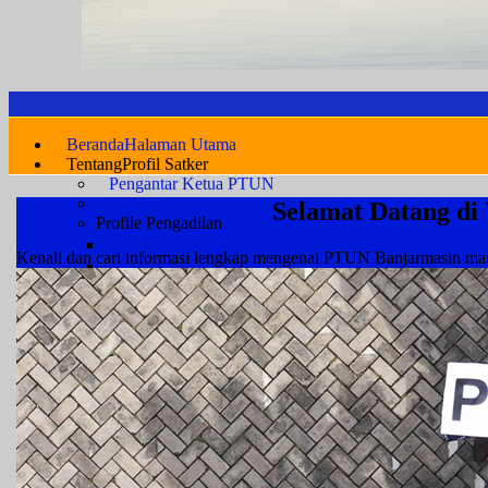
Beranda
Halaman Utama
Tentang
Profil Satker
Pengantar Ketua PTUN
Visi dan Misi
Selamat Datang di
Profile Pengadilan
Sejarah Pengadilan
Kenali dan cari informasi lengkap mengenai PTUN Banjarmasin 
Wilayah Hukum
Struktur Organisasi
Statistik Kepegawaian
Pimpinan
Hakim
Panitera
Sekretaris
Kepaniteraan
Kesekretariatan
Fungsional & Pelaksana
PPPK