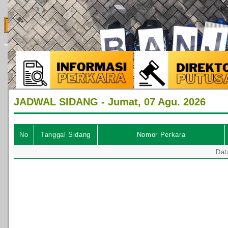
Pegawai Outsourcing
Sistem Pengelolaan Pengadilan
MOTTO PTUN Banjarmasin : MA
Standar Pelayanan Pengadilan
Rencana Strategis
Rencana Kerja dan Anggaran
Pengawasan dan Kode Etik Hakim
Monitoring LHKPN DAN LHKSN
Layanan Publik
Informasi & Laporan
Layanan Pengadilan
Waktu Pelayanan
Jadwal Persidangan
Tata Tertib
Informasi & Pengaduan
PPID
Pelayanan Informasi Publik
Form Pengajuan Permohonan Informasi
Bukti Pengajuan Permohonan Informasi
Biaya Permohonan Informasi
Syarat dan Prosedur Pengajuan Keberatan atas Pel
Pengaduan Pelayanan Publik
Mekanisme Pengaduan
Formulir Pengaduan