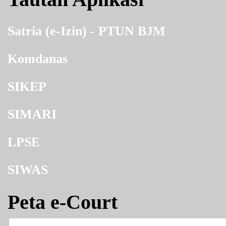
Satria (e-Izin) - PTUN BJM
Komdanas
SIKEP
SIMARI
LPSE
SIWAS
Peta e-Court