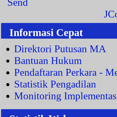
Send
JC
Informasi Cepat
Direktori Putusan MA
Bantuan Hukum
Pendaftaran Perkara - Me
Statistik Pengadilan
Monitoring Implementas