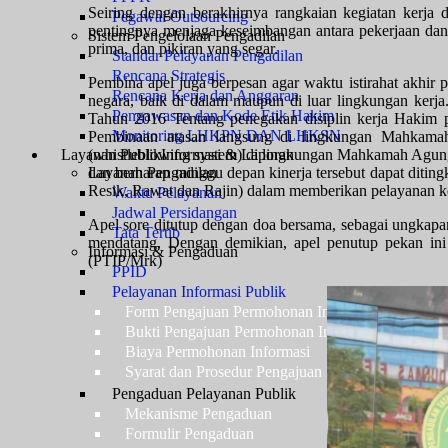
Seiring dengan berakhirnya rangkaian kegiatan kerj
Pegawai Outsourcing
pentingnya menjaga keseimbangan antara pekerjaan dan 
Sistem Pengelolaan Pengadilan
prima, dan pikiran yang segar.
Standar Pelayanan Pengadilan
Rencana Strategis
Pembina apel juga berpesan agar waktu istirahat akhir p
Rencana Kerja dan Anggaran
negara, baik di dalam maupun di luar lingkungan ker
Pengawasan dan Kode Etik Hakim
Tahun 2016 Tentang penegakan disiplin kerja Haki
Monitoring LHKPN DAN LHKSN
Pembinaan atasan langsung di lingkungan Mahkam
Layanan Publik
(whistleblowing system) di lingkungan Mahkamah Agung
Informasi & Laporan
Layanan Pengadilan
dan berharap minggu depan kinerja tersebut dapat diti
Resik, Rawat dan Rajin) dalam memberikan pelayanan k
Waktu Pelayanan
Jadwal Persidangan
Apel sore ditutup dengan doa bersama, sebagai ungkapan
Tata Tertib
mendatang. Dengan demikian, apel penutup pekan ini 
Informasi & Pengaduan
(PTIP/Mrk)
PPID
Pelayanan Informasi Publik
Form Pengajuan Permohonan Informasi
Bukti Pengajuan Permohonan Informasi
Biaya Permohonan Informasi
Syarat dan Prosedur Pengajuan Keberatan atas Pel
Pengaduan Pelayanan Publik
Mekanisme Pengaduan
Formulir Pengaduan