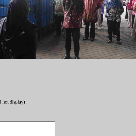
PEN)
rtu Isteri (KARIS)
siplin
l not display)