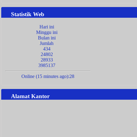
Statistik Web
Hari ini
Minggu ini
Bulan ini
Jumlah
434
24802
28933
3985137
Online (15 minutes ago):28
Alamat Kantor