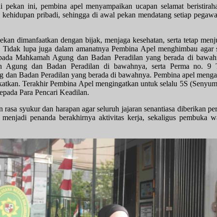
a di pekan ini, pembina apel menyampaikan ucapan
selamat beristira
kehidupan pribadi, sehingga di awal pekan mendatang setiap pegawai
ekan dimanfaatkan dengan bijak, menjaga kesehatan, serta tetap menjun
ja. Tidak lupa juga dalam amanatnya Pembina Apel menghimbau agar
m pada Mahkamah Agung dan Badan Peradilan yang berada di bawa
ah Agung dan Badan Peradilan di bawahnya, serta Perma no. 
 dan Badan Peradilan yang berada di bawahnya. Pembina apel mengap
ngkatkan. Terakhir Pembina Apel mengingatkan untuk selalu 5S (Senyu
epada Para Pencari Keadilan.
 rasa syukur dan harapan agar seluruh jajaran senantiasa diberikan p
menjadi penanda berakhirnya aktivitas kerja, sekaligus pembuka w
ayanan Permintaan Informasi