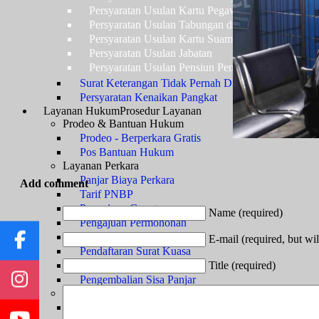
Persyaratan Usulan Kartu Pegawai (KARPEG)
Persyaratan Usulan Tabungan dan Asuransi (TAS
Persyaratan Usulan Kartu Suami (KARSU) atau Ka
Persyaratan Usulan Jabatan
Persyaratan Usulan Pensiun Penuh
Surat Keterangan Tidak Pernah Dijatuhi Hukuman Di
Persyaratan Kenaikan Pangkat
Layanan Hukum
Prosedur Layanan
Prodeo & Bantuan Hukum
Prodeo - Berperkara Gratis
Pos Bantuan Hukum
Layanan Perkara
Panjar Biaya Perkara
Add comment
Tarif PNBP
Pengajuan Gugatan
Name (required)
Pengajuan Permohonan
Pengajuan Upaya Hukum
E-mail (required, but wil
Pendaftaran Surat Kuasa
Title (required)
Infografis E-Court
Pengembalian Sisa Panjar
Jenis Kewenangan
Sengketa TUN