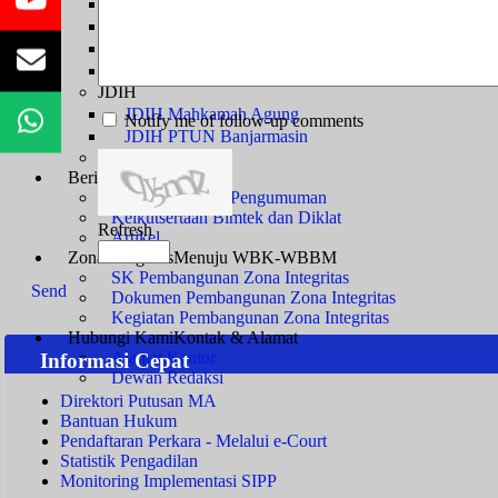
Sengketa Administrasi
Sengketa Informasi
Sengketa PTbPuKu
Sengketa Proses Pemilu
JDIH
JDIH Mahkamah Agung
Notify me of follow-up comments
JDIH PTUN Banjarmasin
e-Court
Berita
Artikel & Galeri
Berita Terkini & Pengumuman
Keikutsertaan Bimtek dan Diklat
Refresh
Artikel
Zona Integritas
Menuju WBK-WBBM
SK Pembangunan Zona Integritas
Send
Dokumen Pembangunan Zona Integritas
Kegiatan Pembangunan Zona Integritas
Hubungi Kami
Kontak & Alamat
Alamat Kantor
Informasi Cepat
Dewan Redaksi
Direktori Putusan MA
Bantuan Hukum
Pendaftaran Perkara - Melalui e-Court
Statistik Pengadilan
Monitoring Implementasi SIPP