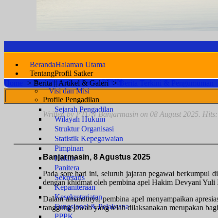
Beranda
Halaman Utama
Tentang
Profil Satker
Pengantar Ketua PTUN
Home
>
Berita || Artikel & Galeri
>
Berita Terkini & Pengumuman
Visi dan Misi
Profile Pengadilan
Sejarah Pengadilan
Written by PTUN Banjarmasin on
08 August 2025
. Hits
Wilayah Hukum
Struktur Organisasi
Statistik Kepegawaian
Pimpinan
Banjarmasin, 8 Agustus 2025
Hakim
Panitera
Pada sore hari ini, seluruh jajaran pegawai berkumpul
Sekretaris
dengan khidmat oleh pembina apel Hakim Devyani Yuli Kusn
Kepaniteraan
Kesekretariatan
Dalam amanatnya, pembina apel menyampaikan apresiasi a
Fungsional & Pelaksana
tanggung jawab yang telah dilaksanakan merupakan bagi
PPPK