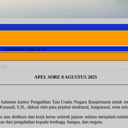
>
Kunjungan Kerja ke P....
MOTTO 
: 472
APEL SORE 8 AGUSTUS 2025
 di halaman kantor Pengadilan Tata Usaha Negara Banjarmasin untuk 
adi, S.H., diikuti oleh para pejabat struktural, fungsional, serta se
tas dedikasi dan kerja keras seluruh jajaran selama menjalani rutini
an dari pengabdian kepada lembaga, bangsa, dan negara.