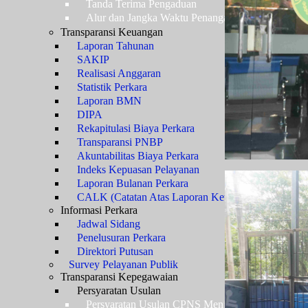
Tanda Terima Pengaduan
Alur dan Jangka Waktu Penanganan Pengaduan
Transparansi Keuangan
Laporan Tahunan
SAKIP
Realisasi Anggaran
Statistik Perkara
Laporan BMN
DIPA
Rekapitulasi Biaya Perkara
Transparansi PNBP
Akuntabilitas Biaya Perkara
Indeks Kepuasan Pelayanan
Laporan Bulanan Perkara
CALK (Catatan Atas Laporan Keuangan)
Informasi Perkara
Jadwal Sidang
Penelusuran Perkara
Direktori Putusan
Survey Pelayanan Publik
Transparansi Kepegawaian
Persyaratan Usulan
Persyaratan Usulan CPNS Menjadi PNS