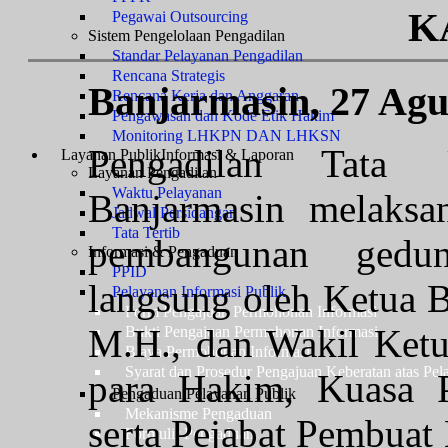
K
Pegawai Outsourcing
Sistem Pengelolaan Pengadilan
Standar Pelayanan Pengadilan
Rencana Strategis
Banjarmasin, 27 Agu
Rencana Kerja dan Anggaran
Pengawasan dan Kode Etik Hakim
Monitoring LHKPN DAN LHKSN
Pengadilan Tata
Layanan Publik
Informasi & Laporan
Layanan Pengadilan
Waktu Pelayanan
Banjarmasin melaksa
Jadwal Persidangan
Tata Tertib
pembangunan gedu
Informasi & Pengaduan
PPID
langsung oleh Ketua 
Pelayanan Informasi Publik
Form Pengajuan Permohonan Informasi
M.H., dan Wakil Ket
Bukti Pengajuan Permohonan Informasi
Biaya Permohonan Informasi
Syarat dan Prosedur Pengajuan Keberatan atas Pel
para Hakim, Kuasa 
Pengaduan Pelayanan Publik
Mekanisme Pengaduan
serta Pejabat Pembua
Formulir Pengaduan