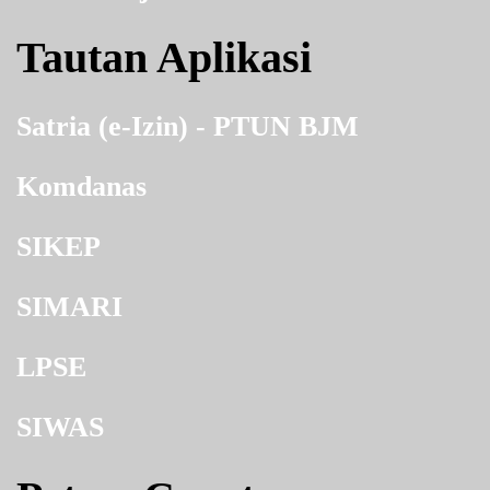
Tautan Aplikasi
Satria (e-Izin) - PTUN BJM
Komdanas
SIKEP
SIMARI
LPSE
SIWAS