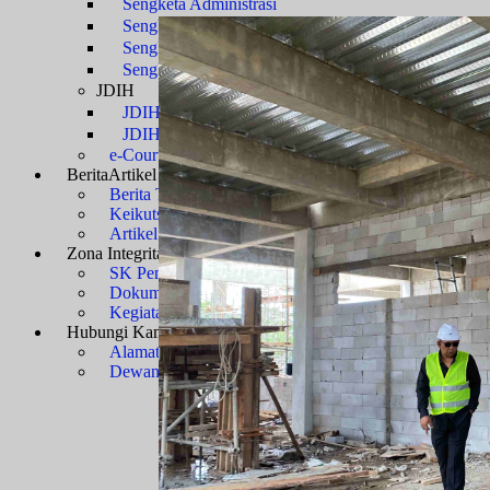
Sengketa Administrasi
Sengketa Informasi
Sengketa PTbPuKu
Sengketa Proses Pemilu
JDIH
JDIH Mahkamah Agung
JDIH PTUN Banjarmasin
e-Court
Berita
Artikel & Galeri
Berita Terkini & Pengumuman
Keikutsertaan Bimtek dan Diklat
Artikel
Zona Integritas
Menuju WBK-WBBM
SK Pembangunan Zona Integritas
Dokumen Pembangunan Zona Integritas
Kegiatan Pembangunan Zona Integritas
Hubungi Kami
Kontak & Alamat
Alamat Kantor
Dewan Redaksi