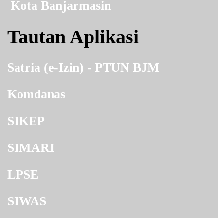
Kota Banjarmasin
Tautan Aplikasi
Satria (e-Izin) - PTUN BJM
Komdanas
SIKEP
SIMARI
LPSE
SIWAS