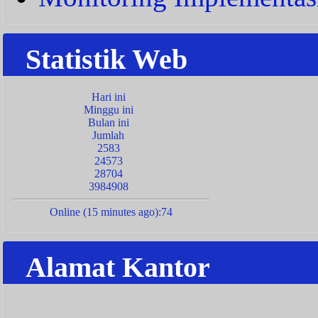
Statistik Web
Hari ini
Minggu ini
Bulan ini
Jumlah
2583
24573
28704
3984908
Online (15 minutes ago):74
Alamat Kantor