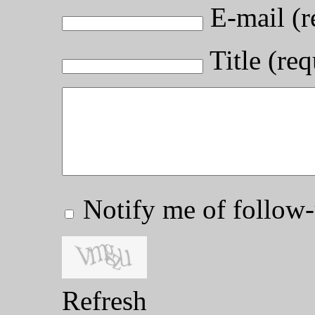
E-mail (r
Title (req
Notify me of follo
Refresh