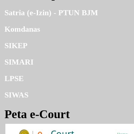
Satria (e-Izin) - PTUN BJM
Komdanas
SIKEP
SIMARI
LPSE
SIWAS
Peta e-Court