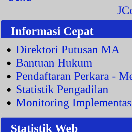
JC
Informasi Cepat
Direktori Putusan MA
Bantuan Hukum
Pendaftaran Perkara - Me
Statistik Pengadilan
Monitoring Implementas
Statistik Web