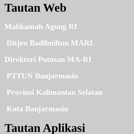
Tautan Web
Mahkamah Agung RI
Ditjen Badilmiltun MARI
Direktori Putusan MA-RI
PTTUN Banjarmasin
Provinsi Kalimantan Selatan
Kota Banjarmasin
Tautan Aplikasi