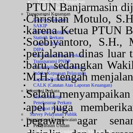
Tanda Terima Pengaduan
PTUN Banjarmasin dij
Alur dan Jangka Waktu Penanganan Pengaduan
Transparansi Keuangan
Christian Motulo, S.
Laporan Tahunan
SAKIP
karena Ketua PTUN B
Realisasi Anggaran
Statistik Perkara
Soebiyantoro, S.H.,
Laporan BMN
perjalanan dinas luar
DIPA
Rekapitulasi Biaya Perkara
baru, sedangkan Waki
Transparansi PNBP
Akuntabilitas Biaya Perkara
M.H., tengah menjalani
Indeks Kepuasan Pelayanan
Laporan Bulanan Perkara
CALK (Catatan Atas Laporan Keuangan)
Selain menyampaikan 
Informasi Perkara
Jadwal Sidang
Penelusuran Perkara
apel juga memberika
Direktori Putusan
Survey Pelayanan Publik
pegawai agar senan
Transparansi Kepegawaian
Persyaratan Usulan
Persyaratan Usulan CPNS Menjadi PNS