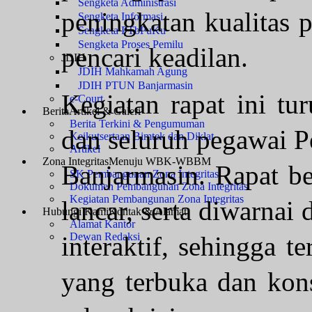
Sengketa Administrasi
peningkatan kualitas 
Sengketa Informasi
Sengketa PTbPuKu
Sengketa Proses Pemilu
pencari keadilan.
JDIH
JDIH Mahkamah Agung
JDIH PTUN Banjarmasin
Kegiatan rapat ini tu
e-Court
Berita
Artikel & Galeri
Berita Terkini & Pengumuman
dan seluruh pegawai P
Keikutsertaan Bimtek dan Diklat
Artikel
Zona Integritas
Menuju WBK-WBBM
Banjarmasin. Rapat be
SK Pembangunan Zona Integritas
Dokumen Pembangunan Zona Integritas
Kegiatan Pembangunan Zona Integritas
lancar, serta diwarnai
Hubungi Kami
Kontak & Alamat
Alamat Kantor
Dewan Redaksi
interaktif, sehingga 
yang terbuka dan kons