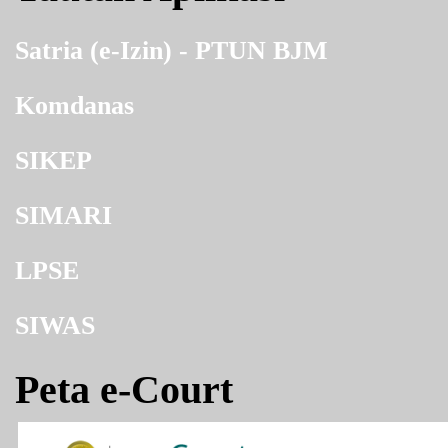
Satria (e-Izin) - PTUN BJM
Komdanas
SIKEP
SIMARI
LPSE
SIWAS
Peta e-Court