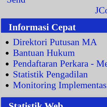
JC
Informasi Cepat
Direktori Putusan MA
Bantuan Hukum
Pendaftaran Perkara - Me
Statistik Pengadilan
Monitoring Implementas
Statistik Web