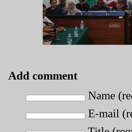
Add comment
Name (re
E-mail (r
Title (req