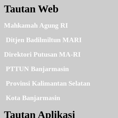
Tautan Web
Mahkamah Agung RI
Ditjen Badilmiltun MARI
Direktori Putusan MA-RI
PTTUN Banjarmasin
Provinsi Kalimantan Selatan
Kota Banjarmasin
Tautan Aplikasi