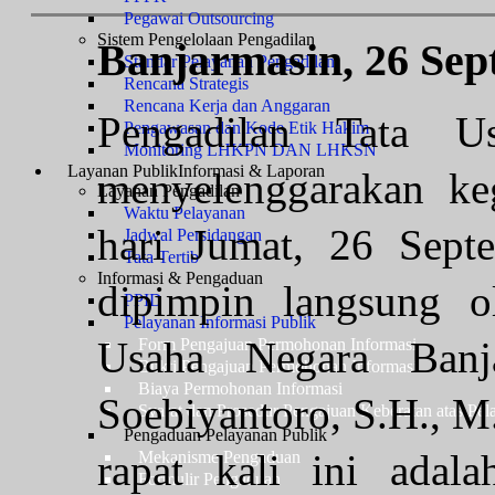
Pegawai Outsourcing
Sistem Pengelolaan Pengadilan
Banjarmasin, 26 Sep
Standar Pelayanan Pengadilan
Rencana Strategis
Rencana Kerja dan Anggaran
Pengadilan Tata U
Pengawasan dan Kode Etik Hakim
Monitoring LHKPN DAN LHKSN
Layanan Publik
Informasi & Laporan
menyelenggarakan ke
Layanan Pengadilan
Waktu Pelayanan
hari Jumat, 26 Sept
Jadwal Persidangan
Tata Tertib
Informasi & Pengaduan
dipimpin langsung o
PPID
Pelayanan Informasi Publik
Usaha Negara Banj
Form Pengajuan Permohonan Informasi
Bukti Pengajuan Permohonan Informasi
Biaya Permohonan Informasi
Soebiyantoro, S.H., M
Syarat dan Prosedur Pengajuan Keberatan atas Pel
Pengaduan Pelayanan Publik
rapat kali ini ada
Mekanisme Pengaduan
Formulir Pengaduan