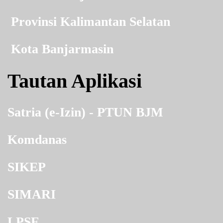
Provinsi Kalimantan Selatan
Kota Banjarmasin
Tautan Aplikasi
Satria (e-Izin) - PTUN BJM
Komdanas
SIKEP
SIMARI
LPSE