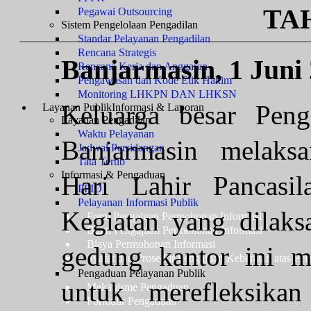
TA
Pegawai Outsourcing
Sistem Pengelolaan Pengadilan
Standar Pelayanan Pengadilan
Rencana Strategis
Banjarmasin, 1 Juni
Rencana Kerja dan Anggaran
Pengawasan dan Kode Etik Hakim
Monitoring LHKPN DAN LHKSN
Keluarga besar Peng
Layanan Publik
Informasi & Laporan
Layanan Pengadilan
Waktu Pelayanan
Banjarmasin m
elaks
Jadwal Persidangan
Tata Tertib
Informasi & Pengaduan
Hari Lahir Pancasi
PPID
Pelayanan Informasi Publik
Kegiatan yang dilak
Form Pengajuan Permohonan Informasi
Bukti Pengajuan Permohonan Informasi
Biaya Permohonan Informasi
gedung kantor ini 
Syarat dan Prosedur Pengajuan Keberatan atas Pel
Pengaduan Pelayanan Publik
untuk merefleksikan
Mekanisme Pengaduan
Formulir Pengaduan