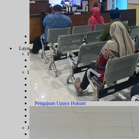
Persyaratan Usulan Kartu Pegawai (KARPEG)
Persyaratan Usulan Tabungan dan Asuransi (TAS
Persyaratan Usulan Kartu Suami (KARSU) atau Ka
Persyaratan Usulan Jabatan
Persyaratan Usulan Pensiun Penuh
Surat Keterangan Tidak Pernah Dijatuhi Hukuman Di
Persyaratan Kenaikan Pangkat
Layanan Hukum
Prosedur Layanan
Prodeo & Bantuan Hukum
Prodeo - Berperkara Gratis
Pos Bantuan Hukum
Layanan Perkara
Panjar Biaya Perkara
Tarif PNBP
Pengajuan Gugatan
Pengajuan Permohonan
Pengajuan Upaya Hukum
Pendaftaran Surat Kuasa
Infografis E-Court
Pengembalian Sisa Panjar
Jenis Kewenangan
Sengketa TUN