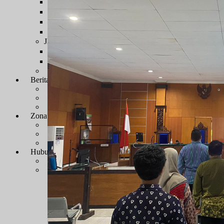
Sengketa Administrasi
Sengketa Informasi
Sengketa PTbPuKu
Sengketa Proses Pemilu
JDIH
JDIH Mahkamah Agung
JDIH PTUN Banjarmasin
e-Court
Berita
Artikel & Galeri
Berita Terkini & Pengumuman
Keikutsertaan Bimtek dan Diklat
Artikel
Zona Integritas
Menuju WBK-WBBM
SK Pembangunan Zona Integritas
Dokumen Pembangunan Zona Integritas
Kegiatan Pembangunan Zona Integritas
Hubungi Kami
Kontak & Alamat
Alamat Kantor
Dewan Redaksi