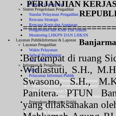
PERJANJIAN KERJ
Pegawai Outsourcing
Sistem Pengelolaan Pengadilan
REPUBL
Standar Pelayanan Pengadilan
Rencana Strategis
Rencana Kerja dan Anggaran
==================
Pengawasan dan Kode Etik Hakim
Monitoring LHKPN DAN LHKSN
Banjarmas
Layanan Publik
Informasi & Laporan
Layanan Pengadilan
Waktu Pelayanan
Bertempat di ruang S
Jadwal Persidangan
Tata Tertib
Informasi & Pengaduan
Widiastuti, S.H., M.
PPID
Pelayanan Informasi Publik
Swasono, S.H., M.
Form Pengajuan Permohonan Informasi
Bukti Pengajuan Permohonan Informasi
Panitera. PTUN Ban
Biaya Permohonan Informasi
Syarat dan Prosedur Pengajuan Keberatan atas Pel
yang dilaksanakan ole
Pengaduan Pelayanan Publik
Mekanisme Pengaduan
Formulir Pengaduan