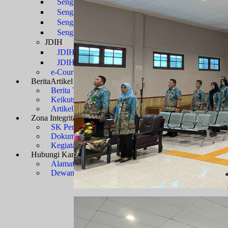
Sengketa Administrasi
Sengketa Informasi
Sengketa PTbPuKu
Sengketa Proses Pemilu
JDIH
JDIH Mahkamah Agung
JDIH PTUN Banjarmasin
e-Court
Berita
Artikel & Galeri
Berita Terkini & Pengumuman
Keikutsertaan Bimtek dan Diklat
Artikel
Zona Integritas
Menuju WBK-WBBM
SK Pembangunan Zona Integritas
Dokumen Pembangunan Zona Integritas
Kegiatan Pembangunan Zona Integritas
Hubungi Kami
Kontak & Alamat
Alamat Kantor
Dewan Redaksi