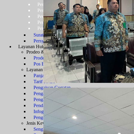
Persyaratan Usulan Kartu Pegawai (KARPEG)
Persyaratan Usulan Tabungan dan Asuransi (TAS
Persyaratan Usulan Kartu Suami (KARSU) atau Ka
Persyaratan Usulan Jabatan
Persyaratan Usulan Pensiun Penuh
Surat Keterangan Tidak Pernah Dijatuhi Hukuman Di
Persyaratan Kenaikan Pangkat
Layanan Hukum
Prosedur Layanan
Prodeo & Bantuan Hukum
Prodeo - Berperkara Gratis
Pos Bantuan Hukum
Layanan Perkara
Panjar Biaya Perkara
Tarif PNBP
Pengajuan Gugatan
Pengajuan Permohonan
Pengajuan Upaya Hukum
Pendaftaran Surat Kuasa
Infografis E-Court
Pengembalian Sisa Panjar
Jenis Kewenangan
Sengketa TUN