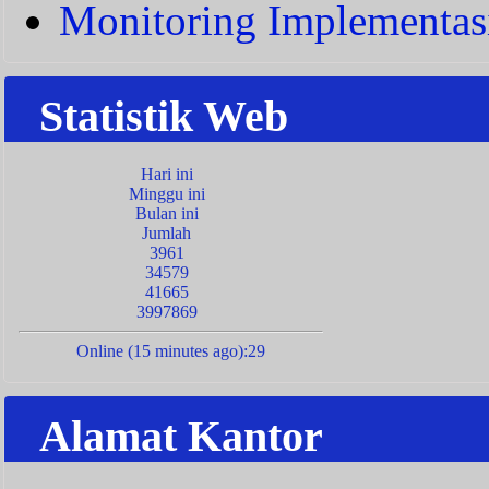
Monitoring Implementas
Statistik Web
Hari ini
Minggu ini
Bulan ini
Jumlah
3961
34579
41665
3997869
Online (15 minutes ago):29
Alamat Kantor