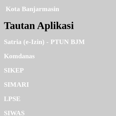
Kota Banjarmasin
Tautan Aplikasi
Satria (e-Izin) - PTUN BJM
Komdanas
SIKEP
SIMARI
LPSE
SIWAS