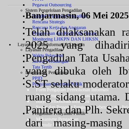
Pegawai Outsourcing
Sistem Pengelolaan Pengadilan
Banjarmasin, 06 Mei 2025
Standar Pelayanan Pengadilan
Rencana Strategis
Rencana Kerja dan Anggaran
Telah dilaksanakan 
Pengawasan dan Kode Etik Hakim
Monitoring LHKPN DAN LHKSN
2025 yang dihadir
Layanan Publik
Informasi & Laporan
Layanan Pengadilan
Pengadilan Tata Usah
Waktu Pelayanan
Jadwal Persidangan
yang dibuka oleh Ib
Tata Tertib
Informasi & Pengaduan
PPID
S.ST selaku moderator.
Pelayanan Informasi Publik
Form Pengajuan Permohonan Informasi
ruang sidang utama. D
Bukti Pengajuan Permohonan Informasi
Biaya Permohonan Informasi
Panitera dan Plh. Sek
Syarat dan Prosedur Pengajuan Keberatan atas Pel
Pengaduan Pelayanan Publik
dari masing-masing 
Mekanisme Pengaduan
Formulir Pengaduan