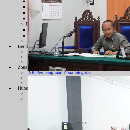
Sengketa Administrasi
Sengketa Informasi
Sengketa PTbPuKu
Sengketa Proses Pemilu
JDIH
JDIH Mahkamah Agung
JDIH PTUN Banjarmasin
e-Court
Berita
Artikel & Galeri
Berita Terkini & Pengumuman
Keikutsertaan Bimtek dan Diklat
Artikel
Zona Integritas
Menuju WBK-WBBM
SK Pembangunan Zona Integritas
Dokumen Pembangunan Zona Integritas
Kegiatan Pembangunan Zona Integritas
Hubungi Kami
Kontak & Alamat
Alamat Kantor
Dewan Redaksi