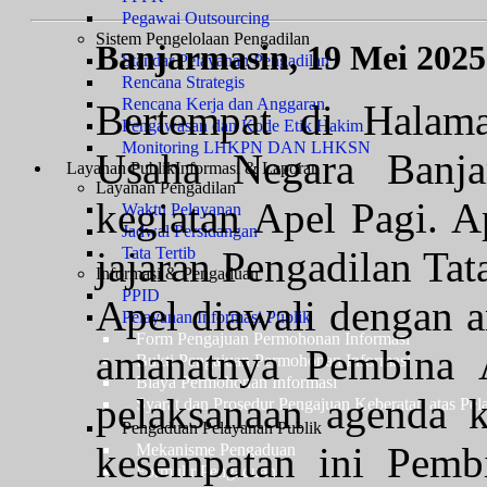
Pegawai Outsourcing
Sistem Pengelolaan Pengadilan
Banjarmasin, 19 Mei 2025
Standar Pelayanan Pengadilan
Rencana Strategis
Rencana Kerja dan Anggaran
Bertempat di Halama
Pengawasan dan Kode Etik Hakim
Monitoring LHKPN DAN LHKSN
Usaha Negara Banjar
Layanan Publik
Informasi & Laporan
Layanan Pengadilan
kegiatan Apel Pagi. Ap
Waktu Pelayanan
Jadwal Persidangan
jajaran Pengadilan Ta
Tata Tertib
Informasi & Pengaduan
PPID
Apel diawali dengan 
Pelayanan Informasi Publik
Form Pengajuan Permohonan Informasi
amanatnya Pembina A
Bukti Pengajuan Permohonan Informasi
Biaya Permohonan Informasi
pelaksanaan agenda 
Syarat dan Prosedur Pengajuan Keberatan atas Pel
Pengaduan Pelayanan Publik
kesempatan ini Pemb
Mekanisme Pengaduan
Formulir Pengaduan