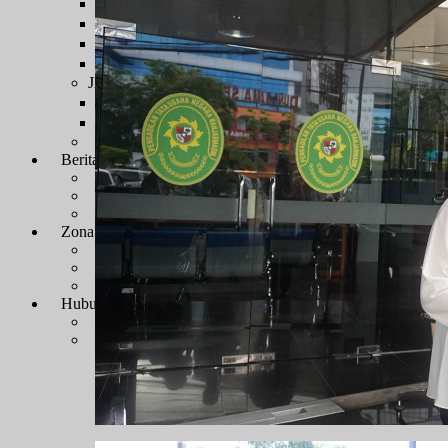
Sengketa Administrasi
Sengketa Informasi
Sengketa PTbPuKu
Sengketa Proses Pemilu
JDIH
JDIH Mahkamah Agung
JDIH PTUN Banjarmasin
e-Court
Berita
Artikel & Galeri
Berita Terkini & Pengumuman
Keikutsertaan Bimtek dan Diklat
Artikel
Zona Integritas
Menuju WBK-WBBM
SK Pembangunan Zona Integritas
Dokumen Pembangunan Zona Integritas
Kegiatan Pembangunan Zona Integritas
Hubungi Kami
Kontak & Alamat
Alamat Kantor
Dewan Redaksi