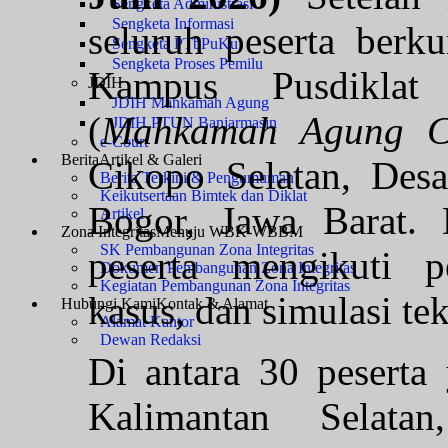
Sengketa Administrasi
Sengketa Informasi
seluruh peserta berk
Sengketa PTbPuKu
Sengketa Proses Pemilu
Kampus Pusdikla
JDIH
JDIH Mahkamah Agung
(
Mahkamah Agung Co
JDIH PTUN Banjarmasin
e-Court
Berita
Artikel & Galeri
Cikopo Selatan, Des
Berita Terkini & Pengumuman
Keikutsertaan Bimtek dan Diklat
Bogor, Jawa Barat. 
Artikel
Zona Integritas
Menuju WBK-WBBM
SK Pembangunan Zona Integritas
peserta mengikuti p
Dokumen Pembangunan Zona Integritas
Kegiatan Pembangunan Zona Integritas
kasus, dan simulasi tek
Hubungi Kami
Kontak & Alamat
Alamat Kantor
Dewan Redaksi
Di antara 30 peserta 
Kalimantan Selata