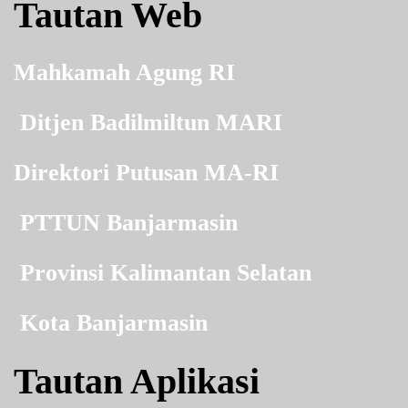
Tautan Web
Mahkamah Agung RI
Ditjen Badilmiltun MARI
Direktori Putusan MA-RI
PTTUN Banjarmasin
Provinsi Kalimantan Selatan
Kota Banjarmasin
Tautan Aplikasi