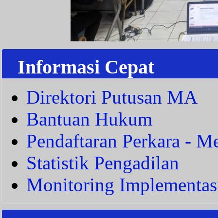
Informasi Cepat
Direktori Putusan MA
Bantuan Hukum
Pendaftaran Perkara - Me
Statistik Pengadilan
Monitoring Implementas