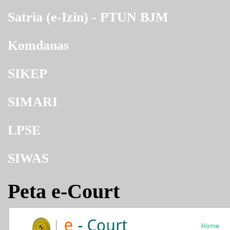
Satria (e-Izin) - PTUN BJM
Komdanas
SIKEP
SIMARI
LPSE
SIWAS
Peta e-Court