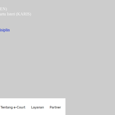
PEN)
rtu Isteri (KARIS)
siplin