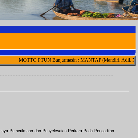
MOTTO PTUN Banjarmasin : MANTAP (Mandiri, Adil, Netral, Trans
iaya Pemeriksaan dan Penyelesaian Perkara Pada Pengadilan