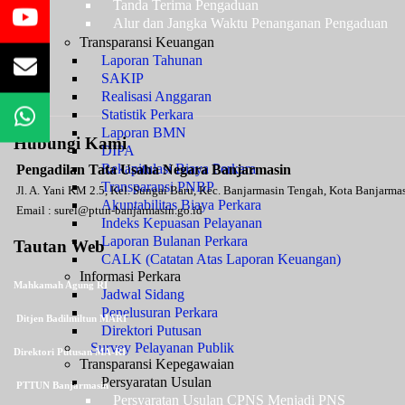
Tanda Terima Pengaduan
Alur dan Jangka Waktu Penanganan Pengaduan
Transparansi Keuangan
Laporan Tahunan
SAKIP
Realisasi Anggaran
Statistik Perkara
Laporan BMN
Hubungi Kami
DIPA
Rekapitulasi Biaya Perkara
Pengadilan Tata Usaha Negara Banjarmasin
Transparansi PNBP
Jl. A. Yani KM 2.5, Kel. Sungai Baru, Kec. Banjarmasin Tengah, Kota Banjarm
Akuntabilitas Biaya Perkara
Email :
surel@ptun-banjarmasin.go.id
Indeks Kepuasan Pelayanan
Laporan Bulanan Perkara
Tautan Web
CALK (Catatan Atas Laporan Keuangan)
Informasi Perkara
Mahkamah Agung RI
Jadwal Sidang
Penelusuran Perkara
Ditjen Badilmiltun MARI
Direktori Putusan
Survey Pelayanan Publik
Direktori Putusan MA-RI
Transparansi Kepegawaian
Persyaratan Usulan
PTTUN Banjarmasin
Persyaratan Usulan CPNS Menjadi PNS