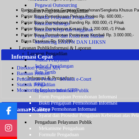
Pegawai Outsourcing
Panjar Biaya Perkara Gugatan/Permohonan/Sengketa Khusus Pad
Sistem Pengelolaan Pengadilan
Panjar Biaya Pemeriksaan Perkara Prodeo Rp. 600.000,-
Standar Pelayanan Pengadilan
Panjar Biaya Permohonan Banding Rp. 800.000,-/1 Pihak
Rencana Strategis
Panjar Biaya Permohonan Kasasi Rp. 1.200.000,-/1 Pihak
Rencana Kerja dan Anggaran
Panjar Biaya Permohonan Peninjauan Kembali Rp. 3.000.000,-
Pengawasan dan Kode Etik Hakim
Biaya Eksekusi Rp. 500.000,-
Monitoring LHKPN DAN LHKSN
Layanan Publik
Informasi & Laporan
Layanan Pengadilan
Informasi Cepat
Waktu Pelayanan
Jadwal Persidangan
Direktori Putusan MA
Tata Tertib
Bantuan Hukum
Informasi & Pengaduan
Pendaftaran Perkara - Melalui e-Court
PPID
Statistik Pengadilan
Monitoring Implementasi SIPP
Pelayanan Informasi Publik
Form Pengajuan Permohonan Informasi
Bukti Pengajuan Permohonan Informasi
Alamat Kantor
Biaya Permohonan Informasi
Syarat dan Prosedur Pengajuan Keberatan atas Pel
Pengaduan Pelayanan Publik
Mekanisme Pengaduan
Formulir Pengaduan