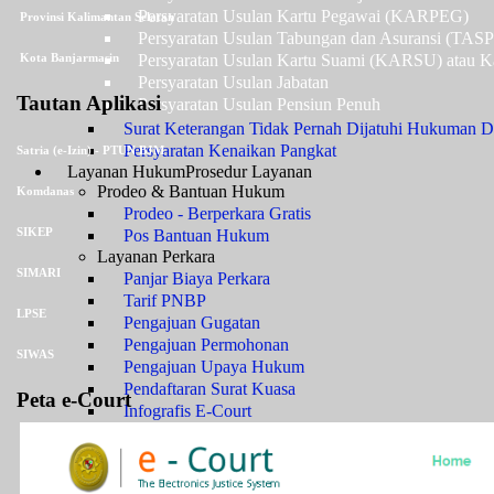
Persyaratan Usulan Kartu Pegawai (KARPEG)
Provinsi Kalimantan Selatan
Persyaratan Usulan Tabungan dan Asuransi (TAS
Persyaratan Usulan Kartu Suami (KARSU) atau Ka
Kota Banjarmasin
Persyaratan Usulan Jabatan
Tautan Aplikasi
Persyaratan Usulan Pensiun Penuh
Surat Keterangan Tidak Pernah Dijatuhi Hukuman Di
Persyaratan Kenaikan Pangkat
Satria (e-Izin) - PTUN BJM
Layanan Hukum
Prosedur Layanan
Prodeo & Bantuan Hukum
Komdanas
Prodeo - Berperkara Gratis
SIKEP
Pos Bantuan Hukum
Layanan Perkara
SIMARI
Panjar Biaya Perkara
Tarif PNBP
LPSE
Pengajuan Gugatan
Pengajuan Permohonan
SIWAS
Pengajuan Upaya Hukum
Pendaftaran Surat Kuasa
Peta e-Court
Infografis E-Court
Pengembalian Sisa Panjar
Jenis Kewenangan
Sengketa TUN