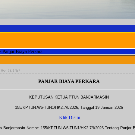
>
Panjar Biaya Perkara
Hits: 10130
PANJAR BIAYA PERKARA
KEPUTUSAN KETUA PTUN BANJARMASIN
155/KPTUN.W6-TUN1/HK2.7/I/2026
, Tanggal 19 Januari 2026
Klik Disini
ra Banjarmasin Nomor:
155/KPTUN.W6-TUN1/HK2.7/I/2026
Tentang Panjar B