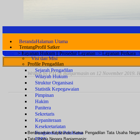
Beranda
Halaman Utama
Tentang
Profil Satker
Pengantar Ketua PTUN
Home
>
Layanan Hukum || Prosedur Layanan
>
Layanan Perkara
Visi dan Misi
Profile Pengadilan
Sejarah Pengadilan
Written by PTUN Banjarmasin on
12 November 2019
. 
Wilayah Hukum
Struktur Organisasi
Statistik Kepegawaian
Pimpinan
Hakim
Panitera
Sekretaris
Kepaniteraan
Kesekretariatan
Fungsional & Pelaksana
Berdasarkan Keputusan Ketua Pengadilan Tata Usaha Nega
PPPK
Tata Usaha Negara Banjarmasin: