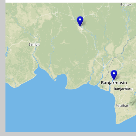
Sengketa Administrasi
Sengketa Informasi
Sengketa PTbPuKu
Sengketa Proses Pemilu
JDIH
JDIH Mahkamah Agung
JDIH PTUN Banjarmasin
e-Court
Berita
Artikel & Galeri
Berita Terkini & Pengumuman
Keikutsertaan Bimtek dan Diklat
Artikel
Zona Integritas
Menuju WBK-WBBM
SK Pembangunan Zona Integritas
Dokumen Pembangunan Zona Integritas
Kegiatan Pembangunan Zona Integritas
Hubungi Kami
Kontak & Alamat
Alamat Kantor
Dewan Redaksi