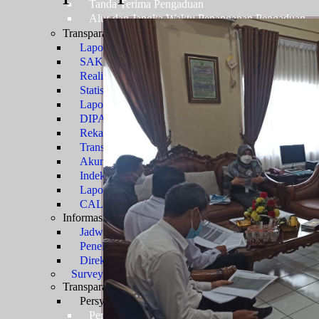
Tanda Terima Pengaduan
Alur dan Jangka Waktu Penanganan Pengaduan
Transparansi Keuangan
Laporan Tahunan
SAKIP
Realisasi Anggaran
Statistik Perkara
Laporan BMN
DIPA
Rekapitulasi Biaya Perkara
Transparansi PNBP
Akuntabilitas Biaya Perkara
Indeks Kepuasan Pelayanan
Laporan Bulanan Perkara
CALK (Catatan Atas Laporan Keuangan)
Informasi Perkara
Jadwal Sidang
Penelusuran Perkara
Direktori Putusan
Survey Pelayanan Publik
Transparansi Kepegawaian
Persyaratan Usulan
Persyaratan Usulan CPNS Menjadi PNS