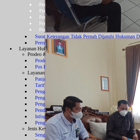
Persyaratan Usulan Kartu Pegawai (KARPEG)
Persyaratan Usulan Tabungan dan Asuransi (TAS
Persyaratan Usulan Kartu Suami (KARSU) atau Ka
Persyaratan Usulan Jabatan
Persyaratan Usulan Pensiun Penuh
Surat Keterangan Tidak Pernah Dijatuhi Hukuman Di
Persyaratan Kenaikan Pangkat
Layanan Hukum
Prosedur Layanan
Prodeo & Bantuan Hukum
Prodeo - Berperkara Gratis
Pos Bantuan Hukum
Layanan Perkara
Panjar Biaya Perkara
Tarif PNBP
Pengajuan Gugatan
Pengajuan Permohonan
Pengajuan Upaya Hukum
Pendaftaran Surat Kuasa
Infografis E-Court
Pengembalian Sisa Panjar
Jenis Kewenangan
Sengketa TUN