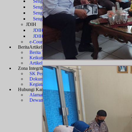
Sengketa Administrasi
Sengketa Informasi
Sengketa PTbPuKu
Sengketa Proses Pemilu
JDIH
JDIH Mahkamah Agung
JDIH PTUN Banjarmasin
e-Court
Berita
Artikel & Galeri
Berita Terkini & Pengumuman
Keikutsertaan Bimtek dan Diklat
Artikel
Zona Integritas
Menuju WBK-WBBM
SK Pembangunan Zona Integritas
Dokumen Pembangunan Zona Integritas
Kegiatan Pembangunan Zona Integritas
Hubungi Kami
Kontak & Alamat
Alamat Kantor
Dewan Redaksi