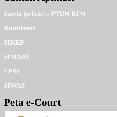
Satria (e-Izin) - PTUN BJM
Komdanas
SIKEP
SIMARI
LPSE
SIWAS
Peta e-Court