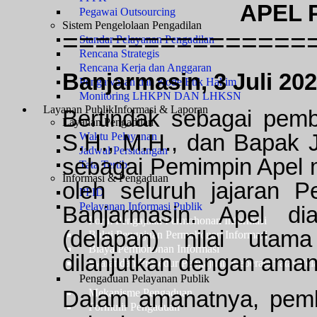
APEL P
Pegawai Outsourcing
Sistem Pengelolaan Pengadilan
===============
Standar Pelayanan Pengadilan
Rencana Strategis
Rencana Kerja dan Anggaran
Banjarmasin, 3 Juli 20
Pengawasan dan Kode Etik Hakim
Monitoring LHKPN DAN LHKSN
Layanan Publik
Informasi & Laporan
Bertindak sebagai pemb
Layanan Pengadilan
S.H., M.H., dan Bapak J
Waktu Pelayanan
Jadwal Persidangan
sebagai Pemimpin Apel m
Tata Tertib
Informasi & Pengaduan
oleh seluruh jajaran 
PPID
Pelayanan Informasi Publik
Banjarmasin. Apel d
Form Pengajuan Permohonan Informasi
(delapan) nilai ut
Bukti Pengajuan Permohonan Informasi
Biaya Permohonan Informasi
dilanjutkan dengan aman
Syarat dan Prosedur Pengajuan Keberatan atas Pel
Pengaduan Pelayanan Publik
Dalam amanatnya, pembi
Mekanisme Pengaduan
Formulir Pengaduan