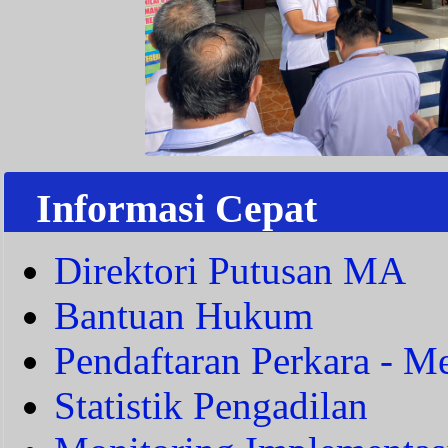
Informasi Cepat
Direktori Putusan MA
Bantuan Hukum
Pendaftaran Perkara - Me
Statistik Pengadilan