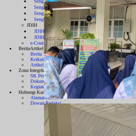
Sengketa Administrasi
Sengketa Informasi
Sengketa PTbPuKu
Sengketa Proses Pemilu
JDIH
JDIH Mahkamah Agung
JDIH PTUN Banjarmasin
e-Court
Berita
Artikel & Galeri
Berita Terkini & Pengumuman
Keikutsertaan Bimtek dan Diklat
Artikel
Zona Integritas
Menuju WBK-WBBM
SK Pembangunan Zona Integritas
Dokumen Pembangunan Zona Integritas
Kegiatan Pembangunan Zona Integritas
Hubungi Kami
Kontak & Alamat
Alamat Kantor
Dewan Redaksi