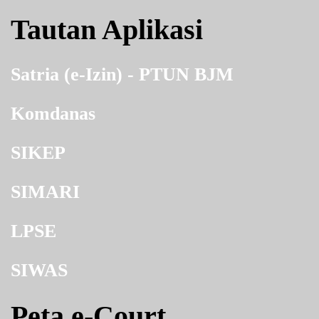
Tautan Aplikasi
Satria (e-Izin) - PTUN BJM
Komdanas
SIKEP
SIMARI
LPSE
SIWAS
Peta e-Court