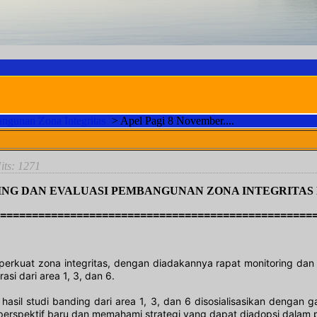
ngunan Zona Integritas
>
Apel Pagi 8 November....
MOTTO P
Hits: 1271
ING DAN EVALUASI PEMBANGUNAN ZONA INTEGRITAS
=================================================
rkuat zona integritas, dengan diadakannya rapat monitoring dan e
si dari area 1, 3, dan 6.
hasil studi banding dari area 1, 3, dan 6 disosialisasikan dengan
at perspektif baru dan memahami strategi yang dapat diadopsi dalam