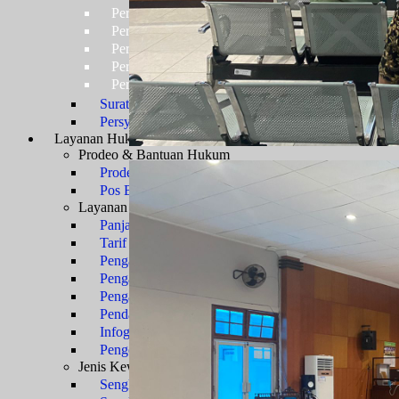
Persyaratan Usulan Kartu Pegawai (KARPEG)
Persyaratan Usulan Tabungan dan Asuransi (TAS
Persyaratan Usulan Kartu Suami (KARSU) atau Ka
Persyaratan Usulan Jabatan
Persyaratan Usulan Pensiun Penuh
Surat Keterangan Tidak Pernah Dijatuhi Hukuman Di
Persyaratan Kenaikan Pangkat
Layanan Hukum
Prosedur Layanan
Prodeo & Bantuan Hukum
Prodeo - Berperkara Gratis
Pos Bantuan Hukum
Layanan Perkara
Panjar Biaya Perkara
Tarif PNBP
Pengajuan Gugatan
Pengajuan Permohonan
Pengajuan Upaya Hukum
Pendaftaran Surat Kuasa
Infografis E-Court
Pengembalian Sisa Panjar
Jenis Kewenangan
Sengketa TUN