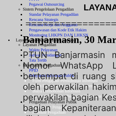
Pegawai Outsourcing
LAYANA
Sistem Pengelolaan Pengadilan
Standar Pelayanan Pengadilan
Rencana Strategis
================
Rencana Kerja dan Anggaran
Pengawasan dan Kode Etik Hakim
Monitoring LHKPN DAN LHKSN
Banjarmasin, 30 Mar
Layanan Publik
Informasi & Laporan
Layanan Pengadilan
Waktu Pelayanan
PTUN Banjarmasin 
Jadwal Persidangan
Tata Tertib
Nomor WhatsApp L
Informasi & Pengaduan
PPID
bertempat di ruang s
Pelayanan Informasi Publik
Form Pengajuan Permohonan Informasi
oleh perwakilan haki
Bukti Pengajuan Permohonan Informasi
Biaya Permohonan Informasi
perwakilan bagian Kes
Syarat dan Prosedur Pengajuan Keberatan atas Pel
Pengaduan Pelayanan Publik
bagian Kepaniteraa
Mekanisme Pengaduan
Formulir Pengaduan