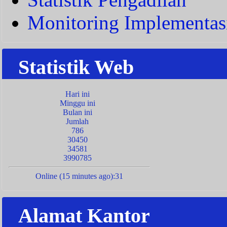
Monitoring Implementas
Statistik Web
Hari ini
Minggu ini
Bulan ini
Jumlah
786
30450
34581
3990785
Online (15 minutes ago):31
Alamat Kantor