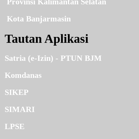
Provinsi Kalimantan Selatan
Kota Banjarmasin
Tautan Aplikasi
Satria (e-Izin) - PTUN BJM
Komdanas
SIKEP
SIMARI
LPSE