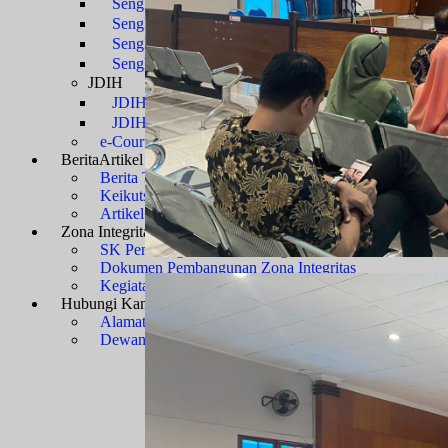
Sengketa Administrasi
Sengketa Informasi
Sengketa PTbPuKu
Sengketa Proses Pemilu
JDIH
JDIH Mahkamah Agung
JDIH PTUN Banjarmasin
e-Court
Berita
Artikel & Galeri
Berita Terkini & Pengumuman
Keikutsertaan Bimtek dan Diklat
Artikel
Zona Integritas
Menuju WBK-WBBM
SK Pembangunan Zona Integritas
Dokumen Pembangunan Zona Integritas
Kegiatan Pembangunan Zona Integritas
Hubungi Kami
Kontak & Alamat
Alamat Kantor
Dewan Redaksi