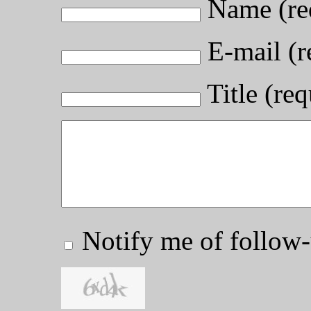
Name (re
E-mail (r
Title (req
Notify me of follo