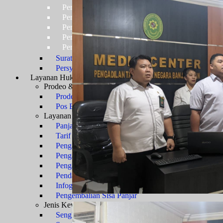
Persyaratan Usulan Kartu Pegawai (KARPEG)
Persyaratan Usulan Tabungan dan Asuransi (TAS
Persyaratan Usulan Kartu Suami (KARSU) atau Ka
Persyaratan Usulan Jabatan
Persyaratan Usulan Pensiun Penuh
Surat Keterangan Tidak Pernah Dijatuhi Hukuman Di
Persyaratan Kenaikan Pangkat
Layanan Hukum
Prosedur Layanan
Prodeo & Bantuan Hukum
Prodeo - Berperkara Gratis
Pos Bantuan Hukum
Layanan Perkara
Panjar Biaya Perkara
Tarif PNBP
Pengajuan Gugatan
Pengajuan Permohonan
Pengajuan Upaya Hukum
Pendaftaran Surat Kuasa
Infografis E-Court
Pengembalian Sisa Panjar
Jenis Kewenangan
Sengketa TUN