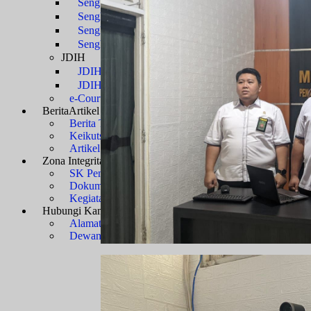
Sengketa Administrasi
Sengketa Informasi
Sengketa PTbPuKu
Sengketa Proses Pemilu
JDIH
JDIH Mahkamah Agung
JDIH PTUN Banjarmasin
e-Court
Berita
Artikel & Galeri
Berita Terkini & Pengumuman
Keikutsertaan Bimtek dan Diklat
Artikel
Zona Integritas
Menuju WBK-WBBM
SK Pembangunan Zona Integritas
Dokumen Pembangunan Zona Integritas
Kegiatan Pembangunan Zona Integritas
Hubungi Kami
Kontak & Alamat
Alamat Kantor
Dewan Redaksi