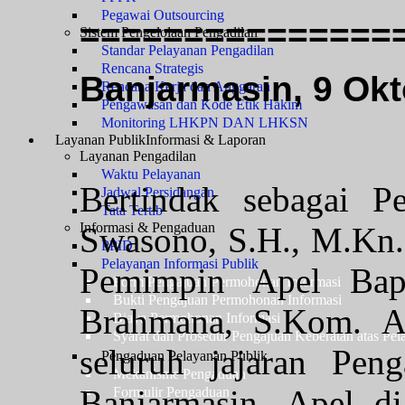
Pegawai Outsourcing
===============
Sistem Pengelolaan Pengadilan
Standar Pelayanan Pengadilan
Rencana Strategis
Banjarmasin, 9 Okt
Rencana Kerja dan Anggaran
Pengawasan dan Kode Etik Hakim
Monitoring LHKPN DAN LHKSN
Layanan Publik
Informasi & Laporan
Layanan Pengadilan
Waktu Pelayanan
Bertindak sebagai P
Jadwal Persidangan
Tata Tertib
Informasi & Pengaduan
Swasono, S.H., M.Kn.
PPID
Pelayanan Informasi Publik
Pemimpin Apel Ba
Form Pengajuan Permohonan Informasi
Bukti Pengajuan Permohonan Informasi
Brahmana, S.Kom. Ap
Biaya Permohonan Informasi
Syarat dan Prosedur Pengajuan Keberatan atas Pel
seluruh jajaran Pen
Pengaduan Pelayanan Publik
Mekanisme Pengaduan
Banjarmasin. Apel d
Formulir Pengaduan