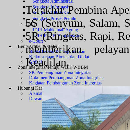
Sengketa Administrasi
Terakhir Pembina Ape
Sengketa Informasi
Sengketa PTbPuKu
Sengketa Proses Pemilu
5S (Senyum, Salam, S
JDIH
JDIH Mahkamah Agung
5R (Ringkas, Rapi, Re
JDIH PTUN Banjarmasin
e-Court
memberikan pelaya
Berita
Artikel & Galeri
Berita Terkini & Pengumuman
Keikutsertaan Bimtek dan Diklat
Keadilan.
Artikel
Zona Integritas
Menuju WBK-WBBM
SK Pembangunan Zona Integritas
Dokumen Pembangunan Zona Integritas
Kegiatan Pembangunan Zona Integritas
Hubungi Kami
Kontak & Alamat
Alamat Kantor
Dewan Redaksi