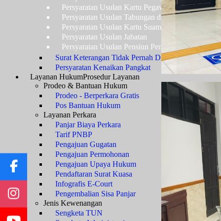
Persyaratan Usulan Kartu Pegawai (KARPEG)
Persyaratan Usulan Tabungan dan Asuransi (TAS
Persyaratan Usulan Kartu Suami (KARSU) atau Ka
Persyaratan Usulan Jabatan
Persyaratan Usulan Pensiun Penuh
Surat Keterangan Tidak Pernah Dijatuhi Hukuman Di
Persyaratan Kenaikan Pangkat
Layanan Hukum
Prosedur Layanan
Prodeo & Bantuan Hukum
Prodeo - Berperkara Gratis
Pos Bantuan Hukum
Layanan Perkara
Panjar Biaya Perkara
Tarif PNBP
Pengajuan Gugatan
Pengajuan Permohonan
Pengajuan Upaya Hukum
Pendaftaran Surat Kuasa
Infografis E-Court
Pengembalian Sisa Panjar
Jenis Kewenangan
Sengketa TUN