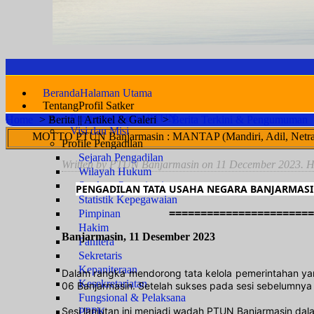
Beranda
Halaman Utama
Tentang
Profil Satker
Pengantar Ketua PTUN
Home
>
Berita || Artikel & Galeri
>
Berita Terkini & Pengumuman
Visi dan Misi
Banjarmasin : MANTAP (Mandiri, Adil, Netral, Transparan, Akunta
Profile Pengadilan
Sejarah Pengadilan
Written by PTUN Banjarmasin on
11 December 2023
. H
Wilayah Hukum
Struktur Organisasi
PENGADILAN TATA USAHA NEGARA BANJARMASI
Statistik Kepegawaian
=======================
Pimpinan
Hakim
Banjarmasin, 11 Desember 2023
Panitera
Sekretaris
Kepaniteraan
Dalam rangka mendorong tata kelola pemerintahan yan
Kesekretariatan
06 Banjarmasin. Setelah sukses pada sesi sebelumnya 
Fungsional & Pelaksana
Sesi lanjutan ini menjadi wadah PTUN Banjarmasin da
PPPK