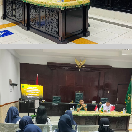
PEN)
rtu Isteri (KARIS)
siplin