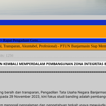
>
Rapat Pengadaan Gens....
bel, Profesional) - PTUN Banjarmasin Siap Memberikan Pelayanan 
its: 1256
N KEMBALI MEMPERDALAM PEMBANGUNAN ZONA INTEGRITAS BE
=================================================
g bersih dan transparan, Pengadilan Tata Usaha Negara Banjarmasin
pada 29 November 2023, kini fokus studi banding adalah pembangun
lam menggali pengalaman dan pengetahuan terkait upaya mewujudkan 