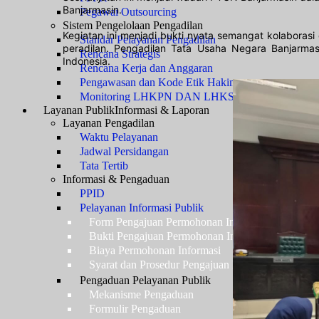
Banjarmasin.
Pegawai Outsourcing
Sistem Pengelolaan Pengadilan
Kegiatan ini menjadi bukti nyata semangat kolaboras
Standar Pelayanan Pengadilan
peradilan. Pengadilan Tata Usaha Negara Banjarmasi
Rencana Strategis
Indonesia.
Rencana Kerja dan Anggaran
Pengawasan dan Kode Etik Hakim
Monitoring LHKPN DAN LHKSN
Layanan Publik
Informasi & Laporan
Layanan Pengadilan
Waktu Pelayanan
Jadwal Persidangan
Tata Tertib
Informasi & Pengaduan
PPID
Pelayanan Informasi Publik
Form Pengajuan Permohonan Informasi
Bukti Pengajuan Permohonan Informasi
Biaya Permohonan Informasi
Syarat dan Prosedur Pengajuan Keberatan atas Pel
Pengaduan Pelayanan Publik
Mekanisme Pengaduan
Formulir Pengaduan