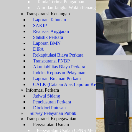
Tanda Terima Pengaduan
Alur dan Jangka Waktu Penanganan Pengaduan
Transparansi Keuangan
Laporan Tahunan
SAKIP
Realisasi Anggaran
Statistik Perkara
Laporan BMN
DIPA
Rekapitulasi Biaya Perkara
Transparansi PNBP
Akuntabilitas Biaya Perkara
Indeks Kepuasan Pelayanan
Laporan Bulanan Perkara
CALK (Catatan Atas Laporan Keuangan)
Informasi Perkara
Jadwal Sidang
Penelusuran Perkara
Direktori Putusan
Survey Pelayanan Publik
Transparansi Kepegawaian
Persyaratan Usulan
Persyaratan Usulan CPNS Menjadi PNS