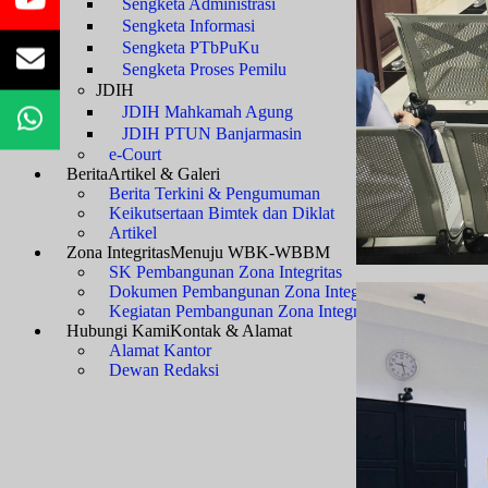
Sengketa Administrasi
Sengketa Informasi
Sengketa PTbPuKu
Sengketa Proses Pemilu
JDIH
JDIH Mahkamah Agung
JDIH PTUN Banjarmasin
e-Court
Berita
Artikel & Galeri
Berita Terkini & Pengumuman
Keikutsertaan Bimtek dan Diklat
Artikel
Zona Integritas
Menuju WBK-WBBM
SK Pembangunan Zona Integritas
Dokumen Pembangunan Zona Integritas
Kegiatan Pembangunan Zona Integritas
Hubungi Kami
Kontak & Alamat
Alamat Kantor
Dewan Redaksi