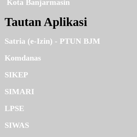
Kota Banjarmasin
Tautan Aplikasi
Satria (e-Izin) - PTUN BJM
Komdanas
SIKEP
SIMARI
LPSE
SIWAS