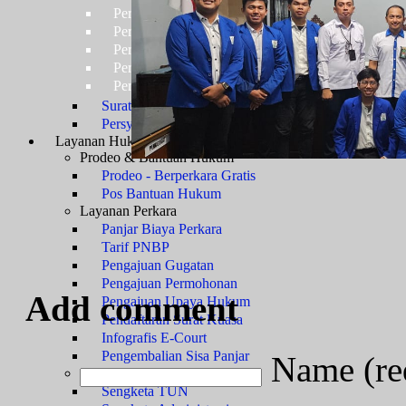
Persyaratan Usulan Kartu Pegawai (KARPEG)
Persyaratan Usulan Tabungan dan Asuransi (TAS
Persyaratan Usulan Kartu Suami (KARSU) atau Ka
Persyaratan Usulan Jabatan
Persyaratan Usulan Pensiun Penuh
Surat Keterangan Tidak Pernah Dijatuhi Hukuman Di
Persyaratan Kenaikan Pangkat
Layanan Hukum
Prosedur Layanan
Prodeo & Bantuan Hukum
Prodeo - Berperkara Gratis
Pos Bantuan Hukum
Layanan Perkara
Panjar Biaya Perkara
Tarif PNBP
Pengajuan Gugatan
Pengajuan Permohonan
Add comment
Pengajuan Upaya Hukum
Pendaftaran Surat Kuasa
Infografis E-Court
Pengembalian Sisa Panjar
Name (re
Jenis Kewenangan
Sengketa TUN