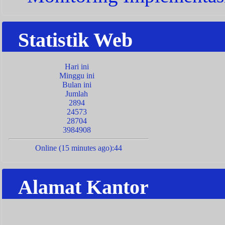
Statistik Web
Hari ini
Minggu ini
Bulan ini
Jumlah
2894
24573
28704
3984908
Online (15 minutes ago):44
Alamat Kantor