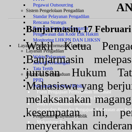
AN
Pegawai Outsourcing
Sistem Pengelolaan Pengadilan
Standar Pelayanan Pengadilan
Rencana Strategis
Banjarmasin, 17 Februari
Rencana Kerja dan Anggaran
Pengawasan dan Kode Etik Hakim
Monitoring LHKPN DAN LHKSN
Wakil Ketua Penga
Layanan Publik
Informasi & Laporan
Layanan Pengadilan
Banjarmasin melepa
Waktu Pelayanan
Jadwal Persidangan
jurusan Hukum Tat
Tata Tertib
Informasi & Pengaduan
PPID
Mahasiswa yang berjum
Pelayanan Informasi Publik
Form Pengajuan Permohonan Informasi
melaksanakan magang 
Bukti Pengajuan Permohonan Informasi
Biaya Permohonan Informasi
kesempatan ini, pe
Syarat dan Prosedur Pengajuan Keberatan atas Pel
Pengaduan Pelayanan Publik
menyerahkan cinderam
Mekanisme Pengaduan
Formulir Pengaduan