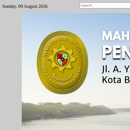
Sunday, 09 August 2026