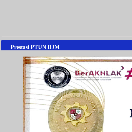
Prestasi PTUN BJM