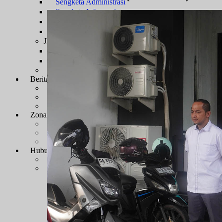
Sengketa Administrasi
Sengketa Informasi
Sengketa PTbPuKu
Sengketa Proses Pemilu
JDIH
JDIH Mahkamah Agung
JDIH PTUN Banjarmasin
e-Court
Berita
Artikel & Galeri
Berita Terkini & Pengumuman
Keikutsertaan Bimtek dan Diklat
Artikel
Zona Integritas
Menuju WBK-WBBM
SK Pembangunan Zona Integritas
Dokumen Pembangunan Zona Integritas
Kegiatan Pembangunan Zona Integritas
Hubungi Kami
Kontak & Alamat
Alamat Kantor
Dewan Redaksi