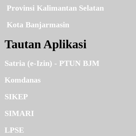
Provinsi Kalimantan Selatan
Kota Banjarmasin
Tautan Aplikasi
Satria (e-Izin) - PTUN BJM
Komdanas
SIKEP
SIMARI
LPSE