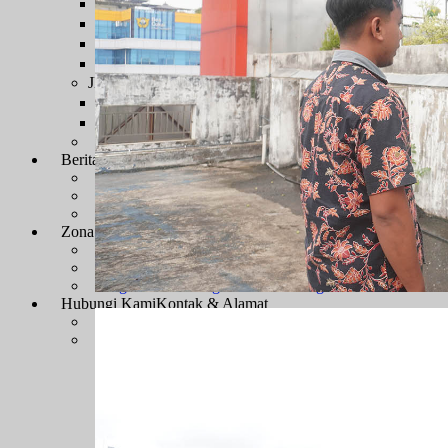
Sengketa Administrasi
Sengketa Informasi
Sengketa PTbPuKu
Sengketa Proses Pemilu
JDIH
JDIH Mahkamah Agung
JDIH PTUN Banjarmasin
e-Court
Berita
Artikel & Galeri
Berita Terkini & Pengumuman
Keikutsertaan Bimtek dan Diklat
Artikel
Zona Integritas
Menuju WBK-WBBM
SK Pembangunan Zona Integritas
Dokumen Pembangunan Zona Integritas
Kegiatan Pembangunan Zona Integritas
Hubungi Kami
Kontak & Alamat
Alamat Kantor
Dewan Redaksi