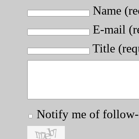
Name (re
E-mail (r
Title (req
Notify me of follo