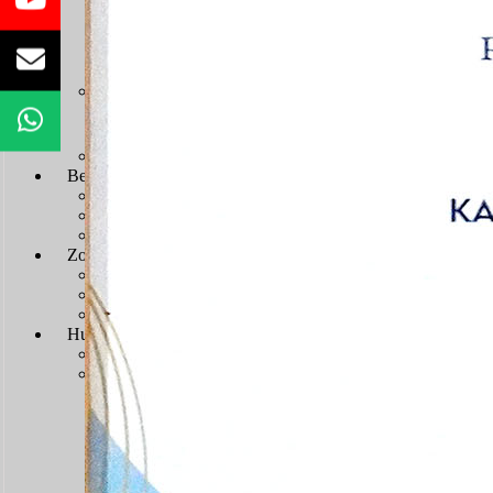
Sengketa Administrasi
Sengketa Informasi
Sengketa PTbPuKu
Sengketa Proses Pemilu
JDIH
JDIH Mahkamah Agung
JDIH PTUN Banjarmasin
e-Court
Berita
Artikel & Galeri
Berita Terkini & Pengumuman
Keikutsertaan Bimtek dan Diklat
Artikel
Zona Integritas
Menuju WBK-WBBM
SK Pembangunan Zona Integritas
Dokumen Pembangunan Zona Integritas
Kegiatan Pembangunan Zona Integritas
Hubungi Kami
Kontak & Alamat
Alamat Kantor
Dewan Redaksi