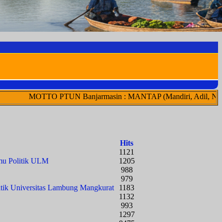
O PTUN Banjarmasin : MANTAP (Mandiri, Adil, Netral, Transparan,
Hits
1121
mu Politik ULM
1205
988
979
itik Universitas Lambung Mangkurat
1183
1132
993
1297