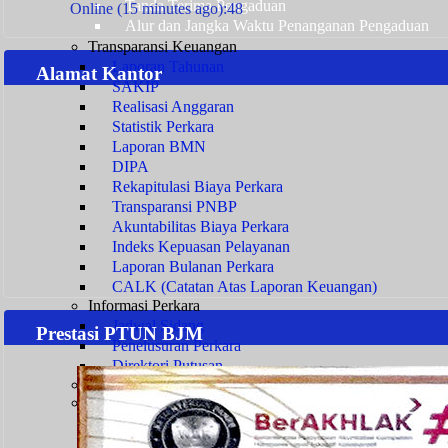
Tanda Terima Pengaduan
Online (15 minutes ago):48
Alur dan Jangka Waktu Penanganan Pengaduan
Transparansi Keuangan
Laporan Tahunan
Alamat Kantor
SAKIP
Realisasi Anggaran
Statistik Perkara
Laporan BMN
DIPA
Rekapitulasi Biaya Perkara
Transparansi PNBP
Akuntabilitas Biaya Perkara
Indeks Kepuasan Pelayanan
Laporan Bulanan Perkara
CALK (Catatan Atas Laporan Keuangan)
Informasi Perkara
Jadwal Sidang
Prestasi PTUN BJM
Penelusuran Perkara
Direktori Putusan
Survey Pelayanan Publik
Transparansi Kepegawaian
Persyaratan Usulan
Persyaratan Usulan CPNS Menjadi PNS