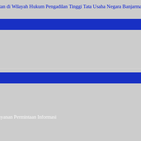
iatan di Wilayah Hukum Pengadilan Tinggi Tata Usaha Negara Banjarm
ayanan Permintaan Informasi