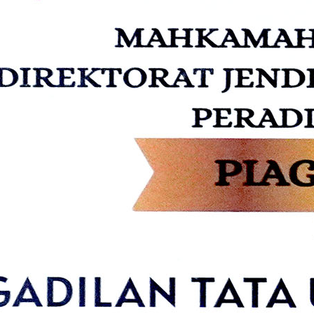
PEN)
rtu Isteri (KARIS)
siplin