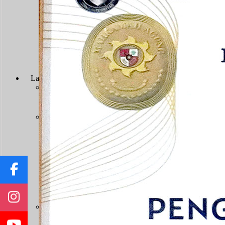
Persyaratan Usulan Kartu Pegawai (KARPEG)
Persyaratan Usulan Tabungan dan Asuransi (TAS
Persyaratan Usulan Kartu Suami (KARSU) atau Ka
Persyaratan Usulan Jabatan
Persyaratan Usulan Pensiun Penuh
Surat Keterangan Tidak Pernah Dijatuhi Hukuman Di
Persyaratan Kenaikan Pangkat
Layanan Hukum
Prosedur Layanan
Prodeo & Bantuan Hukum
Prodeo - Berperkara Gratis
Pos Bantuan Hukum
Layanan Perkara
Panjar Biaya Perkara
Tarif PNBP
Pengajuan Gugatan
Pengajuan Permohonan
Pengajuan Upaya Hukum
Pendaftaran Surat Kuasa
Infografis E-Court
Pengembalian Sisa Panjar
Jenis Kewenangan
Sengketa TUN