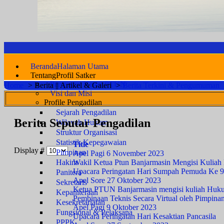
Beranda
Halaman Utama
Tentang
Profil Satker
Pengantar Ketua PTUN
Home
>
Berita || Artikel & Galeri
>
Berita Terkini & Pengumuman
Visi dan Misi
Profile Pengadilan
Sejarah Pengadilan
Berita Seputar Pengadilan
Wilayah Hukum
Struktur Organisasi
Statistik Kepegawaian
Title
Display #
Pimpinan
Apel Pagi 6 November 2023
Wakil Ketua Ptun Banjarmasin Mengisi Kuliah
Hakim
Upacara Peringatan Hari Sumpah Pemuda Ke 
Panitera
Apel Sore 27 Oktober 2023
Sekretaris
Ketua PTUN Banjarmasin mengisi kuliah Hukum
Kepaniteraan
Pembinaan Teknis Secara Virtual oleh Pimpin
Kesekretariatan
Apel Pagi 9 Oktober 2023
Fungsional & Pelaksana
Upacara Peringatan Hari Kesaktian Pancasila
PPPK