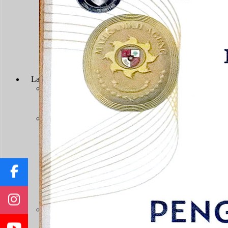
Persyaratan Usulan Kartu Pegawai (KARPEG)
Persyaratan Usulan Tabungan dan Asuransi (TAS
Persyaratan Usulan Kartu Suami (KARSU) atau Ka
Persyaratan Usulan Jabatan
Persyaratan Usulan Pensiun Penuh
Surat Keterangan Tidak Pernah Dijatuhi Hukuman Di
Persyaratan Kenaikan Pangkat
Layanan Hukum
Prosedur Layanan
Prodeo & Bantuan Hukum
Prodeo - Berperkara Gratis
Pos Bantuan Hukum
Layanan Perkara
Panjar Biaya Perkara
Tarif PNBP
Pengajuan Gugatan
Pengajuan Permohonan
Pengajuan Upaya Hukum
Pendaftaran Surat Kuasa
Infografis E-Court
Pengembalian Sisa Panjar
Jenis Kewenangan
Sengketa TUN