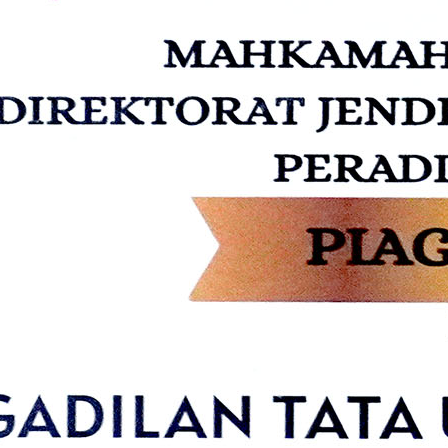
PEN)
rtu Isteri (KARIS)
siplin