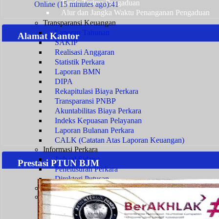
Tanda Terima Pengaduan
Online (15 minutes ago):41
Alur dan Jangka Waktu Penanganan Pengaduan
Transparansi Keuangan
Laporan Tahunan
Alamat Kantor
SAKIP
Realisasi Anggaran
Statistik Perkara
Laporan BMN
DIPA
Rekapitulasi Biaya Perkara
Transparansi PNBP
Akuntabilitas Biaya Perkara
Indeks Kepuasan Pelayanan
Laporan Bulanan Perkara
CALK (Catatan Atas Laporan Keuangan)
Informasi Perkara
Jadwal Sidang
Prestasi PTUN BJM
Penelusuran Perkara
Direktori Putusan
Survey Pelayanan Publik
Transparansi Kepegawaian
Persyaratan Usulan
Persyaratan Usulan CPNS Menjadi PNS