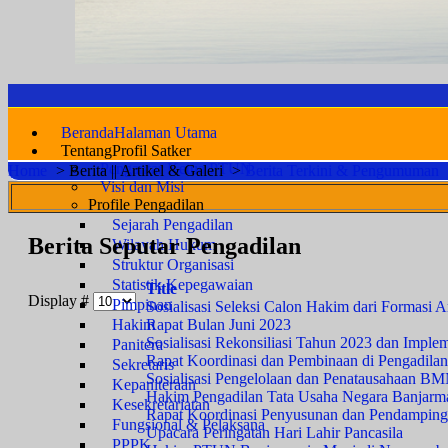
Beranda
Halaman Utama
Tentang
Profil Satker
Pengantar Ketua PTUN
Home
>
Berita || Artikel & Galeri
>
Berita Terkini & Pengumuman
Visi dan Misi
Profile Pengadilan
Sejarah Pengadilan
Berita Seputar Pengadilan
Wilayah Hukum
Struktur Organisasi
Statistik Kepegawaian
Title
Display #
Pimpinan
Sosialisasi Seleksi Calon Hakim dari Formasi A
Rapat Bulan Juni 2023
Hakim
Sosialisasi Rekonsiliasi Tahun 2023 dan Imp
Panitera
Rapat Koordinasi dan Pembinaan di Pengadilan
Sekretaris
Sosialisasi Pengelolaan dan Penatausahaan B
Kepaniteraan
Hakim Pengadilan Tata Usaha Negara Banjarmas
Kesekretariatan
Rapat Koordinasi Penyusunan dan Pendamping
Fungsional & Pelaksana
Upacara Peringatan Hari Lahir Pancasila
PPPK