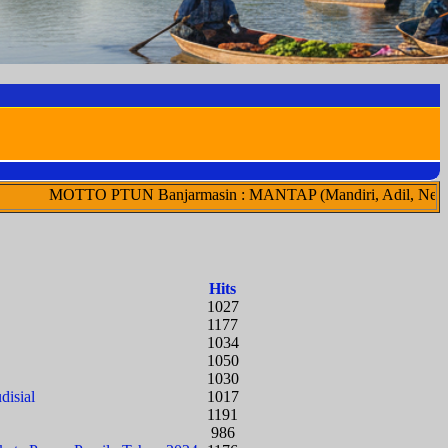
UN Banjarmasin : MANTAP (Mandiri, Adil, Netral, Transparan, Aku
Hits
1027
1177
1034
1050
1030
disial
1017
1191
986