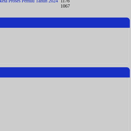
keta Proses Pemilu Tahun 2024
1176
1067