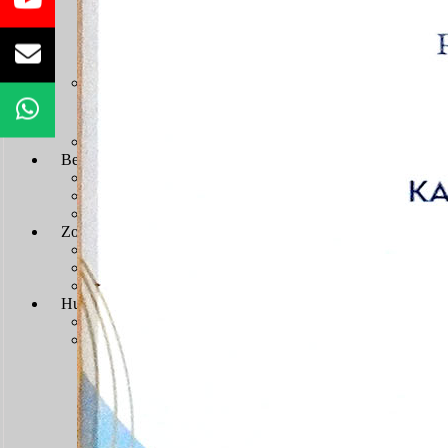
Sengketa Administrasi
Sengketa Informasi
Sengketa PTbPuKu
Sengketa Proses Pemilu
JDIH
JDIH Mahkamah Agung
JDIH PTUN Banjarmasin
e-Court
Berita
Artikel & Galeri
Berita Terkini & Pengumuman
Keikutsertaan Bimtek dan Diklat
Artikel
Zona Integritas
Menuju WBK-WBBM
SK Pembangunan Zona Integritas
Dokumen Pembangunan Zona Integritas
Kegiatan Pembangunan Zona Integritas
Hubungi Kami
Kontak & Alamat
Alamat Kantor
Dewan Redaksi