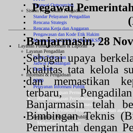
Pegawai Pemerintah
Pegawai Outsourcing
Sistem Pengelolaan Pengadilan
Standar Pelayanan Pengadilan
Rencana Strategis
Rencana Kerja dan Anggaran
Pengawasan dan Kode Etik Hakim
Banjarmasin, 28 No
Monitoring LHKPN DAN LHKSN
Layanan Publik
Informasi & Laporan
Layanan Pengadilan
Sebagai upaya berkel
Waktu Pelayanan
Jadwal Persidangan
kualitas tata kelola
Tata Tertib
Informasi & Pengaduan
dan memastikan kep
PPID
Pelayanan Informasi Publik
terbaru, Pengadi
Form Pengajuan Permohonan Informasi
Bukti Pengajuan Permohonan Informasi
Banjarmasin telah be
Biaya Permohonan Informasi
Syarat dan Prosedur Pengajuan Keberatan atas Pel
Bimbingan Teknis (B
Pengaduan Pelayanan Publik
Mekanisme Pengaduan
Pemerintah dengan Pe
Formulir Pengaduan