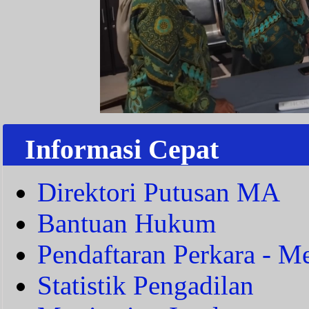
Informasi Cepat
Direktori Putusan MA
Bantuan Hukum
Pendaftaran Perkara - Me
Statistik Pengadilan