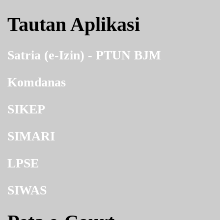
Tautan Aplikasi
Satria (e-Izin) - PTUN BJM
Komdanas
SIKEP
SIMARI
LPSE
SIWAS