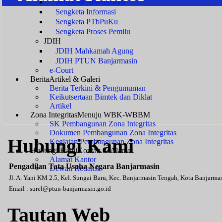
Sengketa Administrasi
Sengketa Informasi
Sengketa PTbPuKu
Sengketa Proses Pemilu
JDIH
JDIH Mahkamah Agung
JDIH PTUN Banjarmasin
e-Court
Berita
Artikel & Galeri
Berita Terkini & Pengumuman
Keikutsertaan Bimtek dan Diklat
Artikel
Zona Integritas
Menuju WBK-WBBM
SK Pembangunan Zona Integritas
Dokumen Pembangunan Zona Integritas
Hubungi Kami
Kegiatan Pembangunan Zona Integritas
Hubungi Kami
Kontak & Alamat
Alamat Kantor
Pengadilan Tata Usaha Negara Banjarmasin
Dewan Redaksi
Jl. A. Yani KM 2.5, Kel. Sungai Baru, Kec. Banjarmasin Tengah, Kota Banjarm
Email :
surel@ptun-banjarmasin.go.id
Tautan Web