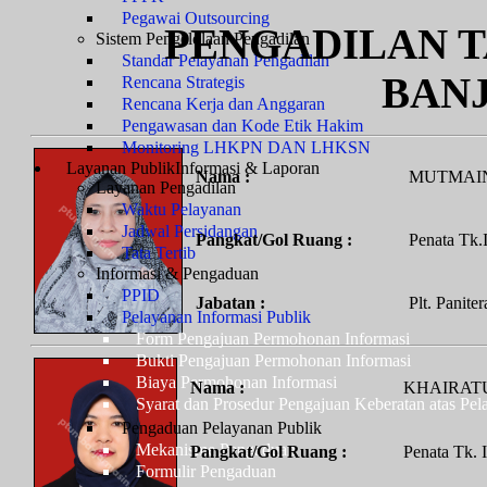
Pegawai Outsourcing
PENGADILAN T
Sistem Pengelolaan Pengadilan
Standar Pelayanan Pengadilan
BAN
Rencana Strategis
Rencana Kerja dan Anggaran
Pengawasan dan Kode Etik Hakim
Monitoring LHKPN DAN LHKSN
Layanan Publik
Informasi & Laporan
Nama :
MUTMAIN
Layanan Pengadilan
Waktu Pelayanan
Jadwal Persidangan
Pangkat/Gol Ruang :
Penata Tk.I 
Tata Tertib
Informasi & Pengaduan
PPID
Jabatan :
Plt. Panite
Pelayanan Informasi Publik
Form Pengajuan Permohonan Informasi
Bukti Pengajuan Permohonan Informasi
Biaya Permohonan Informasi
Nama :
KHAIRATU
Syarat dan Prosedur Pengajuan Keberatan atas Pel
Pengaduan Pelayanan Publik
Mekanisme Pengaduan
Pangkat/Gol Ruang :
Penata Tk. I 
Formulir Pengaduan