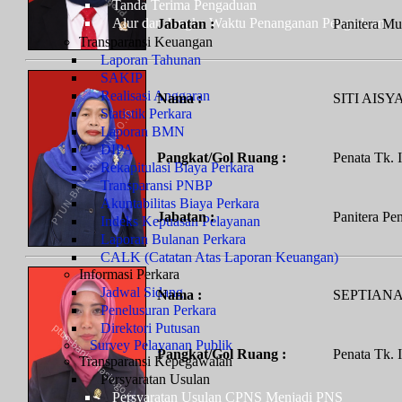
Tanda Terima Pengaduan
Alur dan Jangka Waktu Penanganan Pengaduan
Jabatan :
Panitera M
Transparansi Keuangan
Laporan Tahunan
SAKIP
Realisasi Anggaran
Nama :
SITI AISYA
Statistik Perkara
Laporan BMN
DIPA
Pangkat/Gol Ruang :
Penata Tk. I 
Rekapitulasi Biaya Perkara
Transparansi PNBP
Akuntabilitas Biaya Perkara
Jabatan :
Panitera Pe
Indeks Kepuasan Pelayanan
Laporan Bulanan Perkara
CALK (Catatan Atas Laporan Keuangan)
Informasi Perkara
Jadwal Sidang
Nama :
SEPTIANA
Penelusuran Perkara
Direktori Putusan
Survey Pelayanan Publik
Pangkat/Gol Ruang :
Penata Tk. I 
Transparansi Kepegawaian
Persyaratan Usulan
Persyaratan Usulan CPNS Menjadi PNS