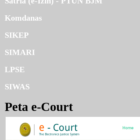
Satria (e-Izin) - PTUN BJM
Komdanas
SIKEP
SIMARI
LPSE
SIWAS
Peta e-Court