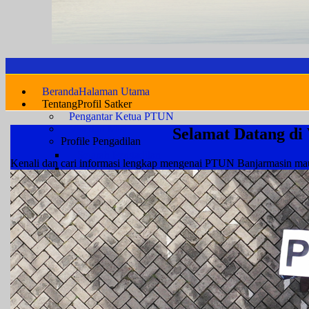
Beranda
Halaman Utama
Tentang
Profil Satker
Pengantar Ketua PTUN
Visi dan Misi
Selamat Datang di
Profile Pengadilan
Sejarah Pengadilan
Kenali dan cari informasi lengkap mengenai PTUN Banjarmasin 
Wilayah Hukum
Struktur Organisasi
Statistik Kepegawaian
Pimpinan
Hakim
Panitera
Sekretaris
Kepaniteraan
Kesekretariatan
Fungsional & Pelaksana
PPPK