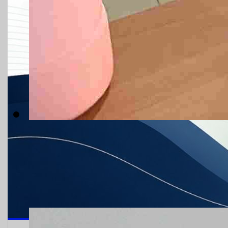
PTUN Banjarmasin Perkuat Akuntab
SAKIP Batch VII
04.08.2026
Hits : 19