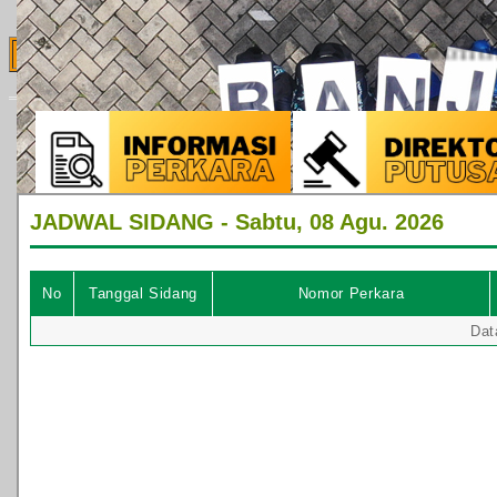
Pegawai Outsourcing
Sistem Pengelolaan Pengadilan
MOTTO PTUN Banjarmasin : M
Standar Pelayanan Pengadilan
Rencana Strategis
Rencana Kerja dan Anggaran
Pengawasan dan Kode Etik Hakim
Monitoring LHKPN DAN LHKSN
Layanan Publik
Informasi & Laporan
Layanan Pengadilan
Waktu Pelayanan
Jadwal Persidangan
Tata Tertib
Informasi & Pengaduan
PPID
Pelayanan Informasi Publik
Form Pengajuan Permohonan Informasi
Bukti Pengajuan Permohonan Informasi
Biaya Permohonan Informasi
Syarat dan Prosedur Pengajuan Keberatan atas Pel
Pengaduan Pelayanan Publik
Mekanisme Pengaduan
Formulir Pengaduan